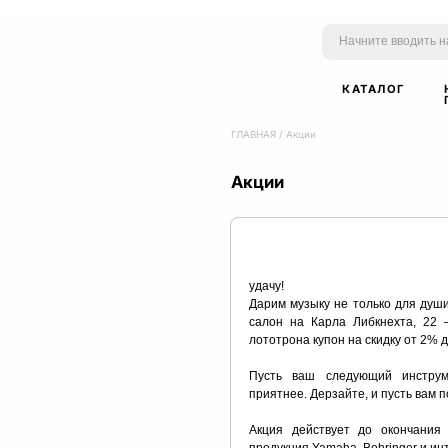
КАТАЛОГ
ГЛАВНАЯ
/
Акции
Акции
удачу!
Дарим музыку не только для души
салон на Карла Либкнехта, 22 
лототрона купон на скидку от 2% 
Пусть ваш следующий инструм
приятнее. Дерзайте, и пусть вам 
Акция действует до окончания 
продукция Yamaha, Behringer и ин