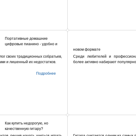
Портативные домашние
цифровые пианино - удобно и
новом формате
ог своих традиционных собратьев,
Среди любителей и профессион
ми и лишенный их недостатков.
более активно набирают популярно
Подробнее
Как купить недорогую, но
качественную гитару?
тов, решив начать учиться играть
Гитара считается одним из самых 