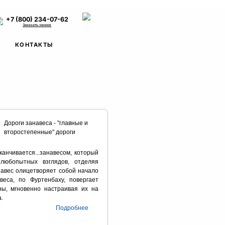
+7 (800) 234-07-62
Заказать звонок
КОНТАКТЫ
Дороги занавеса - "главные и
второстепенные" дороги
канчивается...занавесом, который
любопытных взглядов, отделяя
навес олицетворяет собой начало
веса, по Фуртенбаху, повергает
ы, мгновенно настраивая их на
а.
Подробнее