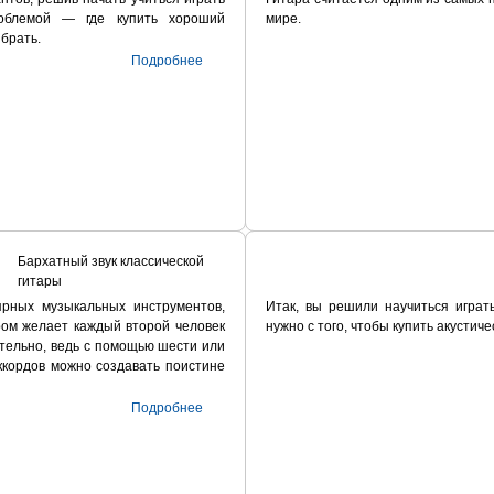
роблемой — где купить хороший
мире.
ыбрать.
Подробнее
Бархатный звук классической
гитары
рных музыкальных инструментов,
Итак, вы решили научиться играть
ром желает каждый второй человек
нужно с того, чтобы купить акустиче
ительно, ведь с помощью шести или
аккордов можно создавать поистине
Подробнее