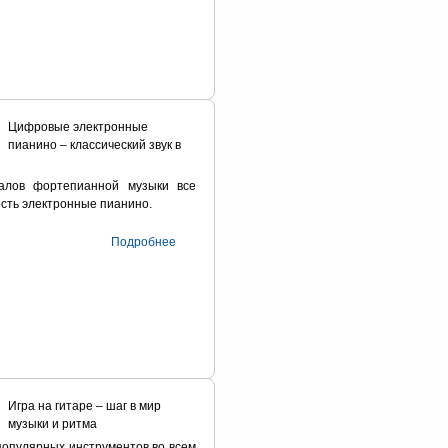
Цифровые электронные
пианино – классический звук в
алов фортепианной музыки все
сть электронные пианино.
Подробнее
Игра на гитаре – шаг в мир
музыки и ритма
популярных инструментов во всем