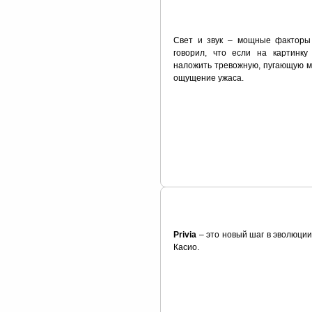
Свет и звук – мощные факторы 
говорил, что если на картинку
наложить тревожную, пугающую му
ощущение ужаса.
Privia
– это новый шаг в эволюци
Касио.