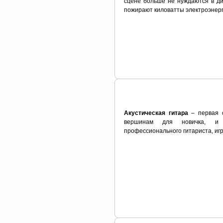
сцене больше не нуждаются в д
пожирают киловатты электроэнер
Акустическая гитара
– первая с
вершинам для новичка, и
профессионального гитариста, иг