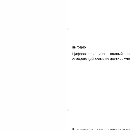
выгодно
Цифровое пианино — полный анал
обладающий всеми их достоинства
Большинство начинающих музыкан