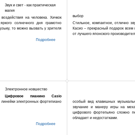
Звук и свет - как практическая
магия
выбор
воздействия на человека. Хичкок
 яркого солнечного дня грамотно
Стильное, компактное, отлично з
зыку, то можно вызвать у зрителя
Касио – прекрасный подарок всем
от лучшего японского производител
Подробнее
Электронное новшество
Цифровое пианино Casio
и линейки электронных фортепиано
особый вид клавишных музыкаль
звучание и манеру игры на меха
цифрового фортепьяно сложно пе
обладает и недостатками.
Подробнее