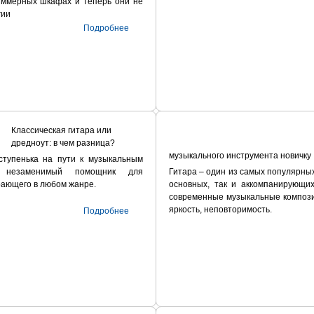
иммерных шкафах и теперь они не
гии
Подробнее
Классическая гитара или
дредноут: в чем разница?
музыкального инструмента новичку
тупенька на пути к музыкальным
 незаменимый помощник для
Гитара – один из самых популярны
рающего в любом жанре.
основных, так и аккомпанирующи
современные музыкальные композ
яркость, неповторимость.
Подробнее