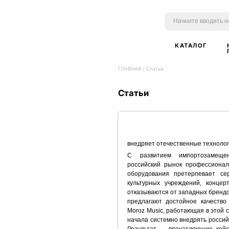
КАТАЛОГ
ГЛАВНАЯ
/
Статьи
Статьи
внедряет отечественные техноло
С развитием импортозамеще
российский рынок профессиональ
оборудования претерпевает се
культурных учреждений, концер
отказываются от западных брендо
предлагают достойное качество
Moroz Music, работающая в этой с
начала системно внедрять россий
Результат — впечатляющие кейс