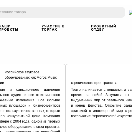
НАШИ
УЧАСТИЕ В
ПРОЕКТНЫЙ
ПРОЕКТЫ
ТОРГАХ
ОТДЕЛ
Российское звуковое
оборудование: как Moroz Music
гии
сценического пространства
ния и санкционного давления
Театр начинается с вешалки, а за
ного аудио- и светотехнического
прячет за собой Закулисье от 
рьёзные изменения. Всё больше
выдуманный мир от реального. За
тных площадок и бизнес-центров
и конец Действа. Открытие зана
в в пользу отечественных, которые
зрителей в иллюзopный мир сцен
 по конкурентной цене. Компания
восприятие "героического" искусств
фере с 2004 года, одной из первых
ское оборудование в свои проекты.
ы, доказывающие, что российский