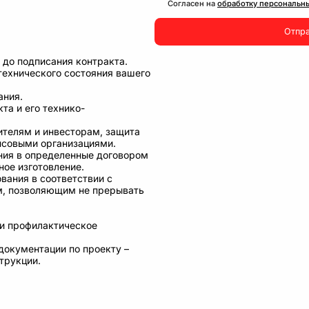
Согласен на
обработку персональн
Отпр
 до подписания контракта.
технического состояния вашего
ания.
та и его технико-
ителям и инвесторам, защита
нсовыми организациями.
ния в определенные договором
ное изготовление.
вания в соответствии с
м, позволяющим не прерывать
 и профилактическое
документации по проекту –
трукции.