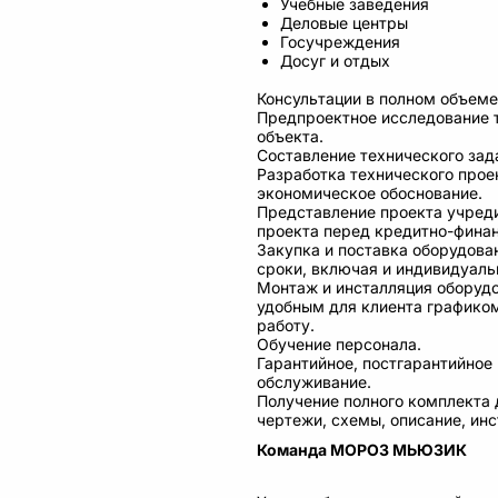
Учебные заведения
Деловые центры
Госучреждения
Досуг и отдых
Консультации в полном объеме
Предпроектное исследование 
объекта.
Составление технического зад
Разработка технического проек
экономическое обоснование.
Представление проекта учред
проекта перед кредитно-фина
Закупка и поставка оборудова
сроки, включая и индивидуаль
Монтаж и инсталляция оборудо
удобным для клиента графико
работу.
Обучение персонала.
Гарантийное, постгарантийное
обслуживание.
Получение полного комплекта 
чертежи, схемы, описание, инс
Команда МОРОЗ МЬЮЗИК